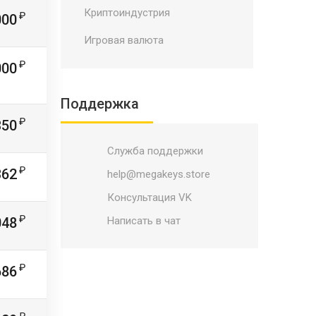
Криптоиндустрия
000
Игровая валюта
000
Поддержка
350
Служба поддержки
362
help@megakeys.store
Консультация VK
048
Написать в чат
686