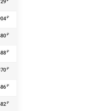
29
904
480
688
370
686
682