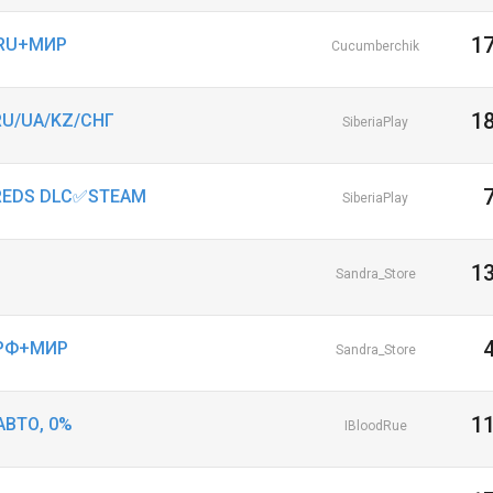
1
✅RU+МИР
Cucumberchik
1
RU/UA/KZ/СНГ
SiberiaPlay
: REDS DLC✅STEAM
SiberiaPlay
1
Sandra_Store
ч РФ+МИР
Sandra_Store
1
 АВТО, 0%
IBloodRue