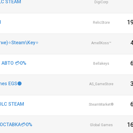
DLC STEAM
DigiCorp
1
Я
RelicStore
огне)⭐Steam\Key⭐
AmellKoss™
⚡ АВТО 💳0%
Bellakeys
ames EGS⚫️
AS_GameStore
 DLC STEAM
SteamMarket®
1
ОДОСТАВКА💳0%
Global Games