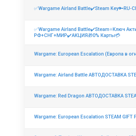
✅Wargame Airland Battle✔️Steam Key🔑RU-
✅Wargame Airland Battle✔️Steam⭐Ключ Акт
РФ+СНГ+МИР✔️АКЦИЯ🎁0% Карты💳
Wargame: European Escalation (Европа в о
Wargame: Airland Battle АВТОДОСТАВКА S
Wargame: Red Dragon АВТОДОСТАВКА STE
Wargame: European Escalation STEAM GIFT