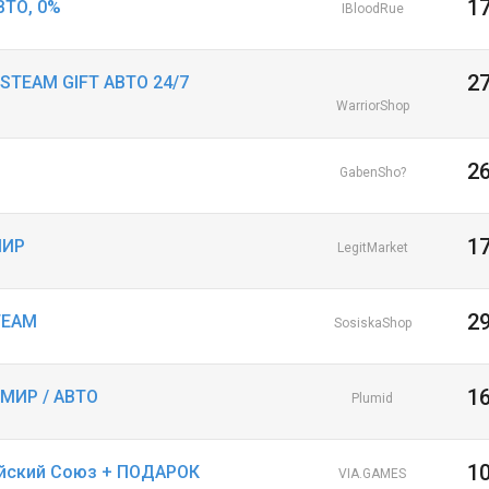
1
ВТО, 0%
IBloodRue
2
 STEAM GIFT АВТО 24/7
WarriorShop
2
GabenSho?
1
МИР
LegitMarket
2
TEAM
SosiskaShop
1
 МИР / АВТО
Plumid
1
ейский Союз + ПОДАРОК
VIA.GAMES