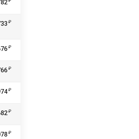
782
733
676
766
974
682
078