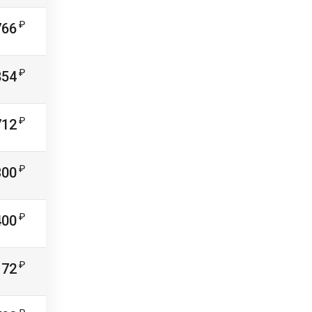
766
854
712
300
400
172