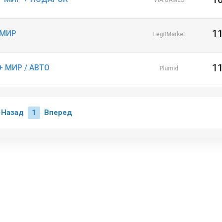
VIA.GAMES
1
+ МИР
LegitMarket
1
 + МИР / АВТО
Plumid
Назад
1
Вперед