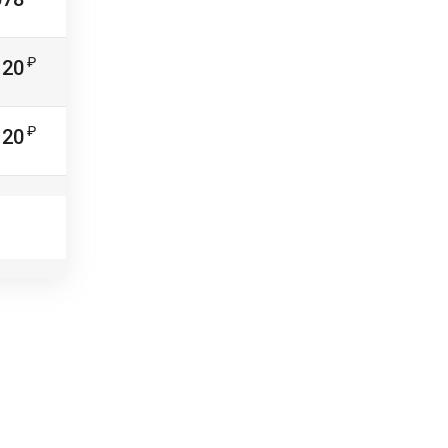
120
120