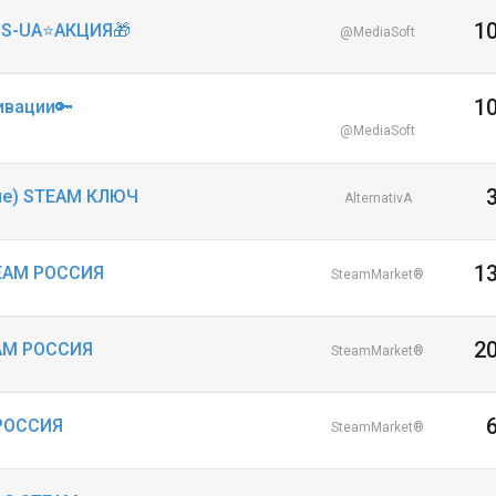
1
CIS-UA⭐АКЦИЯ🎁
@MediaSoft
1
ивации🔑
@MediaSoft
гне) STEAM КЛЮЧ
AlternativA
1
TEAM РОССИЯ
SteamMarket®
2
AM РОССИЯ
SteamMarket®
 РОССИЯ
SteamMarket®