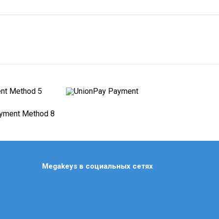
Civilization
Clair Obscur: Expedition 33
Counter Strike Ps3
Crash Bandicoot
Crimson Desert
Cronos: The New Dawn
Crysis Ps3
Crysis Ps5/4
Cuphead
Cyberpunk
Dark Souls Ps3
Megakeys в социальных сетях
Dark Souls аккаунт Ps4/5
Darksiders Ps4
Days Gone (Жизнь После)
Dead by Daylight