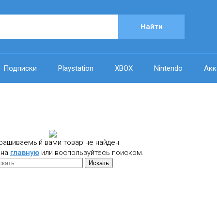
Найти
Подписки
Playstation
XBOX
Nintendo
Акк
рашиваемый вами товар не найден
 на
главную
или воспользуйтесь поиском.
Искать