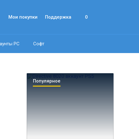
Мои покупки
Поддержка
0
аунты PC
Софт
Популярное