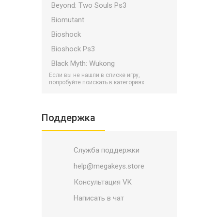
Beyond: Two Souls Ps3
Biomutant
Bioshock
Bioshock Ps3
Black Myth: Wukong
Если вы не нашли в списке игру,
Bloodborne
попробуйте поискать в категориях.
Bloodlines 2
Borderlands
Поддержка
Borderlands Ps3
Bulletstorm
Служба поддержки
Call of Duty Ps3
Call of Duty PS5/PS4
help@megakeys.store
Call of Duty: Black Ops 7
Консультация VK
Catalyst
Написать в чат
Child Of Light