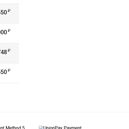
Civilization
550
Clair Obscur: Expedition 33
Counter Strike Ps3
Crash Bandicoot
000
Crimson Desert
Cronos: The New Dawn
748
Crysis Ps3
Crysis Ps5/4
550
Cuphead
Cyberpunk
Dark Souls Ps3
Dark Souls аккаунт Ps4/5
Darksiders Ps4
Days Gone (Жизнь После)
Dead by Daylight