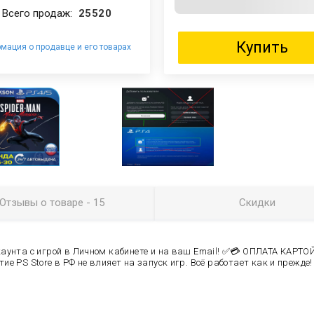
Всего продаж:
25520
Купить
мация о продавце и его товарах
Отзывы
о товаре
- 15
Скидки
унта с игрой в Личном кабинете и на ваш Email! ✅
💳 ОПЛАТА КАРТОЙ
е PS Store в РФ не влияет на запуск игр. Всё работает как и прежде! ❗