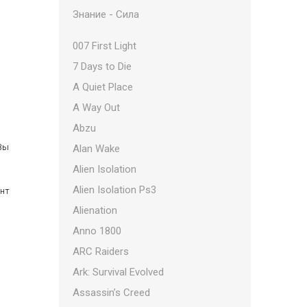
Знание - Сила
007 First Light
7 Days to Die
A Quiet Place
A Way Out
Abzu
 Вы
Alan Wake
Alien Isolation
Alien Isolation Ps3
ент
Alienation
Anno 1800
ARC Raiders
Ark: Survival Evolved
Assassin’s Creed