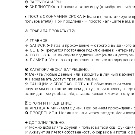
⚙️ ЗАГРУЗКА ИГРЫ:
❖ БИБЛИОТЕКА ➔ Находим вашу игру (приобретенные) ➔ З
◐ ПОСЛЕ ОКОНЧАНИЯ СРОКА ➤ Если вы не планируете пр
пользователя). При продлении — просто напишите нам, и 
⚠️ ПРАВИЛА ПРОКАТА (П2)
📌 ГЛАВНОЕ:
🔹 ЗАПУСК ➤ Игра и прохождение — строго с выданного 
🔹 СЕТЬ ➤ Требуется постоянное подключение к интернету
🔹 PS PLUS ➤ На аккаунте подписки нет (онлайн доступен,
🔹 ЛИМИТ ➤ Установка разрешена только на одну консол
🚫 КАТЕГОРИЧЕСКИ ЗАПРЕЩЕНО:
❌ Менять любые данные или заходить в личный кабинет н
❌ Передавать доступ третьим лицам.
⚖️ САНКЦИИ И БЕЗОПАСНОСТЬ ➤ Любые попытки смены да
случае мы восстанавливаем доступ, а вы навсегда теря
ваши данные у oplata.info, а ваша консоль может получи
⏳ СРОКИ И ПРОДЛЕНИЕ:
📅 АРЕНДА ➤ Минимум 5 дней. При раннем прохождении о
🔄 ПРОДЛЕНИЕ ➤ Напишите нам через раздел «Мои покуп
➕ ДОПОЛНИТЕЛЬНО:
✅ Можно добавлять друзей и пользоваться соц. функция
✅ Аккаунт является собственностью сервиса и готов к ра