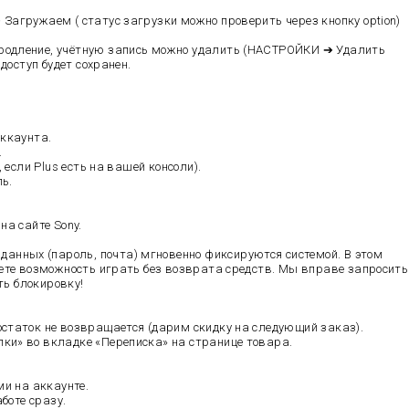
агружаем ( статус загрузки можно проверить через кнопку option)
одление, учётную запись можно удалить (НАСТРОЙКИ ➔ Удалить
доступ будет сохранен.
аккаунта.
.
 если Plus есть на вашей консоли).
ь.
а сайте Sony.
нных (пароль, почта) мгновенно фиксируются системой. В этом
ете возможность играть без возврата средств. Мы вправе запросить
ть блокировку!
статок не возвращается (дарим скидку на следующий заказ).
ки» во вкладке «Переписка» на странице товара.
ми на аккаунте.
боте сразу.