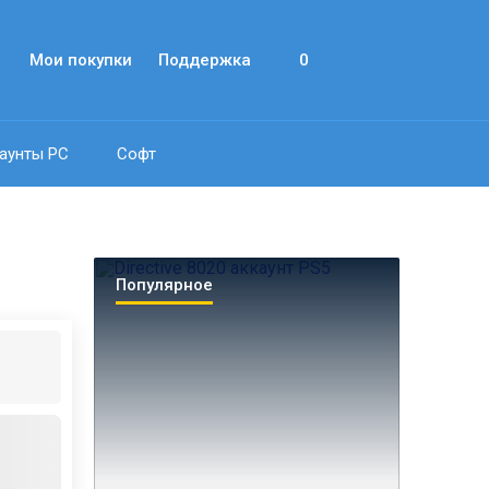
Мои покупки
Поддержка
0
аунты PC
Софт
Популярное