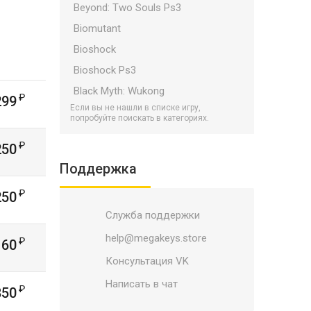
Beyond: Two Souls Ps3
Biomutant
Bioshock
Bioshock Ps3
Black Myth: Wukong
299
Если вы не нашли в списке игру,
Bloodborne
попробуйте поискать в категориях.
Bloodlines 2
250
Borderlands
Поддержка
Borderlands Ps3
250
Bulletstorm
Служба поддержки
Call of Duty Ps3
Call of Duty PS5/PS4
help@megakeys.store
160
Call of Duty: Black Ops 7
Консультация VK
Catalyst
Написать в чат
850
Child Of Light