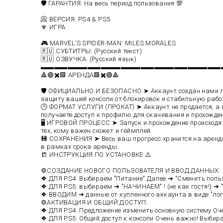
🛡️ ГАРАНТИЯ: На весь период пользования 💯
📀 ВЕРСИЯ: PS4 & PS5
🔽 ИГРА:
🎮 MARVEL’S SPIDER-MAN: MILES MORALES
🇷🇺 СУБТИТРЫ: (Русский текст)
🇷🇺 ОЗВУЧКА: (Русский язык)
▬▬▬▬▬▬▬▬▬▬▬▬▬▬▬▬▬▬▬▬▬▬▬▬▬▬▬
🔺🟢✖️🟪 АРЕНДА🟪✖️🟢🔺
🛡️ ОФИЦИАЛЬНО И БЕЗОПАСНО ➤ Аккаунт создан нами ли
защиту вашей консоли от блокировок и стабильную рабо
🕒 ФОРМАТ УСЛУГИ (ПРОКАТ) ➤ Аккаунт не продается, а п
получаете доступ к профилю для скачивания и прохожде
🖥️ ИГРОВОЙ ПРОЦЕСС ➤ Запуск и прохождение происходя
тех, кому важен сюжет и геймплей.
💾 СОХРАНЕНИЯ ➤ Весь ваш прогресс хранится на аренд
в рамках срока аренды.
📒 ИНСТРУКЦИЯ ПО УСТАНОВКЕ ⚠️
⚙️СОЗДАНИЕ НОВОГО ПОЛЬЗОВАТЕЛЯ И ВВОД ДАННЫХ:
❖ ДЛЯ PS4: Выбираем "Питание" Далее ➔ "Сменить пользо
❖ ДЛЯ PS5: выбираем ➔ "НАЧИНАЕМ" ! (не как гостя!) ➔
❖ ВВОДИМ ➔ данные от купленного аккаунта в виде "лог
⚙️АКТИВАЦИЯ И ОБЩИЙ ДОСТУП:
❖ ДЛЯ PS4: Предложение изменить основную систему Оче
❖ ДЛЯ PS5: Общий доступ к консоли Очень важно! Выбир