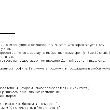
▬▬▬▬▬
чно, игра куплена официально в PS Store. Это гарантирует 100%
ту игры.
редоставляется в аренду на выбранный вами срок (от 5 до 30 дней).
ния игры.
т строго на предоставленном профиле. Данный вариант идеален для
ованном профиле. Вы сможете продолжить прохождение в любой мом
вателя" ➔ Создаем нового пользователя (не как гостя!)
 "Принимаем лицензионное соглашение"
ин : пароль"
нь важно ! Выбираем ➔ "Не менять"
аем ➔ "Отключить" или "Не включать"