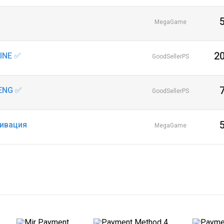
MegaGame
2
INE ✅
GoodSellerPS
 ENG ✅
GoodSellerPS
тивация
MegaGame