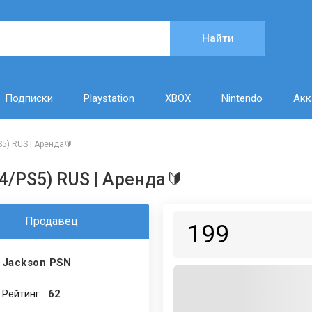
Найти
Подписки
Playstation
XBOX
Nintendo
Акк
S5) RUS | Аренда🔰
4/PS5) RUS | Аренда🔰
Продавец
199
Jackson PSN
Рейтинг:
62