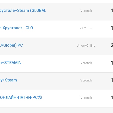
Хрустале+Steam (GLOBAL
Voronpb
а Хрустале» | GLO
-SEYTER-
U/Global) PC
UnlockOnline
ин+STEAM📝
Voronpb
cy+Steam
Voronpb
+ОНЛАЙН-ПАТЧИ-PC🌎
Voronpb