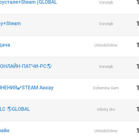
Хрустале+Steam (GLOBAL
Voronpb
cy+Steam
Voronpb
ыдача
UnlockOnline
+ОНЛАЙН-ПАТЧИ-PC🌎
Voronpb
ПОЛНЕНИЯ✔️STEAM Аккау
Dofamine Gam
LC 🌎GLOBAL
Infinity Sto
лайн
UnlockOnline