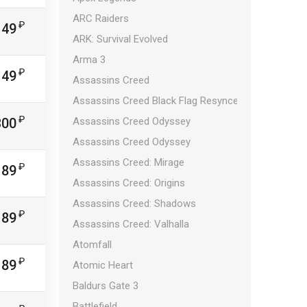
ARC Raiders
149
ARK: Survival Evolved
Arma 3
149
Assassins Creed
Assassins Creed Black Flag Resynced
300
Assassins Creed Odyssey
Assassins Creed Odyssey
Assassins Creed: Mirage
189
Assassins Creed: Origins
Assassins Creed: Shadows
189
Assassins Creed: Valhalla
Atomfall
189
Atomic Heart
Baldurs Gate 3
Battlefield