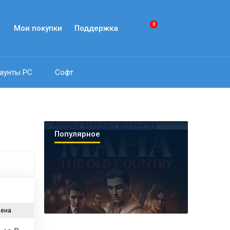
0
Мои покупки
Поддержка
аунты PC
Софт
Популярное
ена