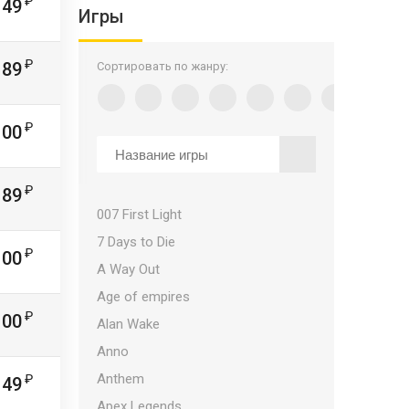
149
Игры
189
Сортировать по жанру:
100
189
007 First Light
7 Days to Die
100
A Way Out
Age of empires
100
Alan Wake
Anno
Anthem
149
Apex Legends