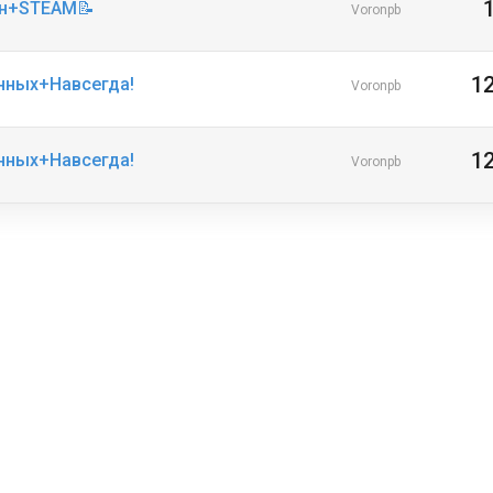
ин+STEAM📝
Voronpb
1
анных+Навсегда!
Voronpb
1
анных+Навсегда!
Voronpb