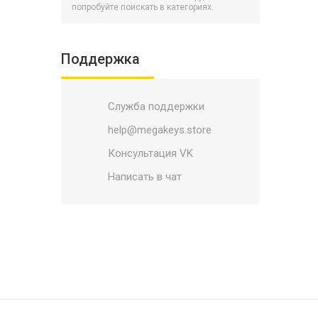
Cronos: The New Dawn
попробуйте поискать в категориях.
Crossfire
CRYSIS
Поддержка
Cyberpunk 2077
Dark Souls
Служба поддержки
Days Gone
DayZ
help@megakeys.store
Dead Island 2
Консультация VK
Dead Space
Написать в чат
Death Stranding
Deathloop
Detroit: Become Human
DOOM
Dota
Dragon Age