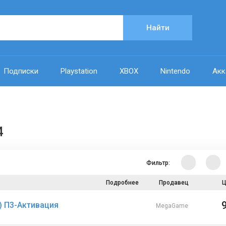
Найти
Подписки
Playstation
XBOX
Nintendo
Акк
4
Фильтр:
Подробнее
Продавец
Ц
S) П3-Активация
MegaGame