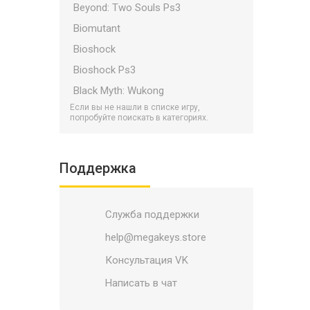
Beyond: Two Souls Ps3
Biomutant
Bioshock
Bioshock Ps3
Black Myth: Wukong
Если вы не нашли в списке игру,
Bloodborne
попробуйте поискать в категориях.
Bloodlines 2
Borderlands
Поддержка
Borderlands Ps3
Bulletstorm
Служба поддержки
Call of Duty Ps3
Call of Duty PS5/PS4
help@megakeys.store
Call of Duty: Black Ops 7
Консультация VK
Catalyst
Написать в чат
Child Of Light