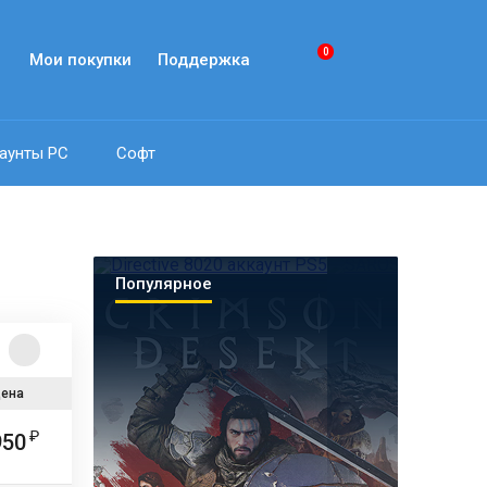
0
Мои покупки
Поддержка
аунты PC
Софт
Популярное
ена
950