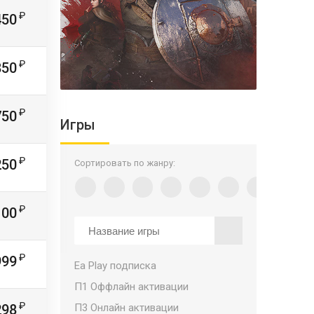
450
850
750
Игры
250
Сортировать по жанру:
100
999
Ea Play подписка
П1 Оффлайн активации
298
П3 Онлайн активации