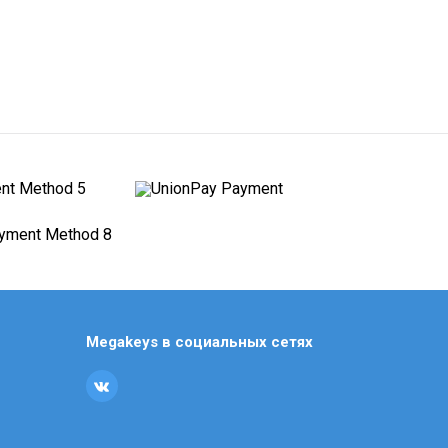
Civilization
Clair Obscur: Expedition 33
Counter Strike Ps3
Crash Bandicoot
Crimson Desert
Cronos: The New Dawn
Crysis Ps3
Crysis Ps5/4
Cuphead
Cyberpunk
Dark Souls Ps3
Megakeys в социальных сетях
Dark Souls аккаунт Ps4/5
Darksiders Ps4
Days Gone (Жизнь После)
Dead by Daylight