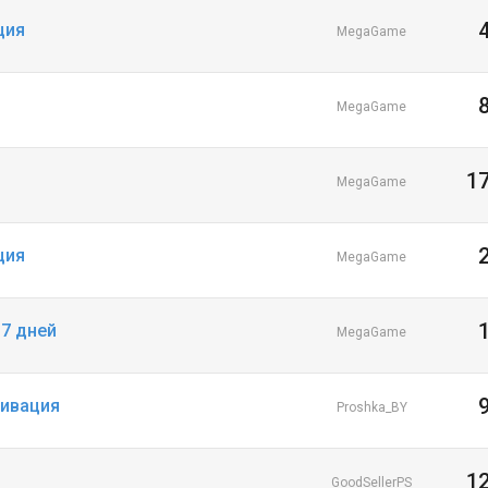
ция
MegaGame
MegaGame
1
MegaGame
ция
MegaGame
 7 дней
MegaGame
тивация
Proshka_BY
1
GoodSellerPS