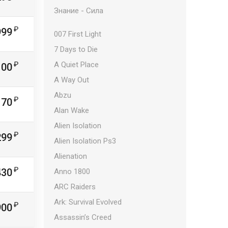
Знание - Сила
999
007 First Light
7 Days to Die
A Quiet Place
100
A Way Out
Abzu
170
Alan Wake
Alien Isolation
299
Alien Isolation Ps3
Alienation
430
Anno 1800
ARC Raiders
Ark: Survival Evolved
900
Assassin’s Creed