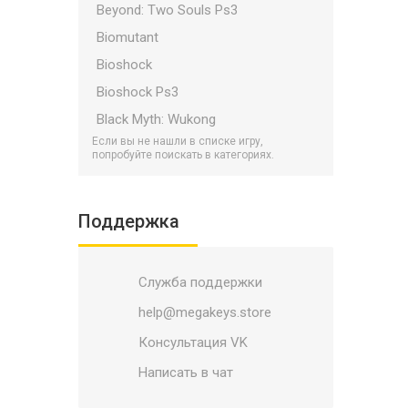
Beyond: Two Souls Ps3
Biomutant
Bioshock
Bioshock Ps3
Black Myth: Wukong
Если вы не нашли в списке игру,
Bloodborne
попробуйте поискать в категориях.
Bloodlines 2
Borderlands
Поддержка
Borderlands Ps3
Bulletstorm
Служба поддержки
Call of Duty Ps3
Call of Duty PS5/PS4
help@megakeys.store
Call of Duty: Black Ops 7
Консультация VK
Catalyst
Написать в чат
Child Of Light