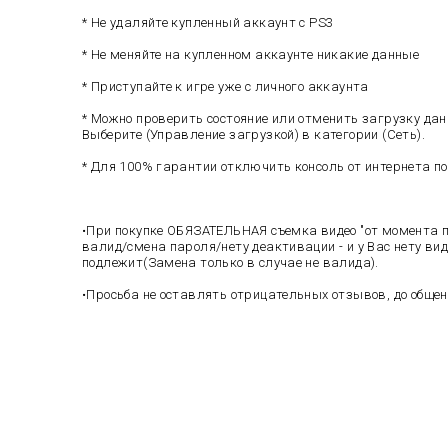
* Не удаляйте купленный аккаунт с PS3
* Не меняйте на купленном аккаунте никакие данные
* Приступайте к игре уже с личного аккаунта
* Можно проверить состояние или отменить загрузку дан
Выберите (Управление загрузкой) в категории (Сеть).
* Для 100% гарантии отключить консоль от интернета по
•При покупке ОБЯЗАТЕЛЬНАЯ съемка видео "от момента по
валид/смена пароля/нету деактивации - и у Вас нету ви
подлежит(Замена только в случае не валида).
•Просьба не оставлять отрицательных отзывов, до общен