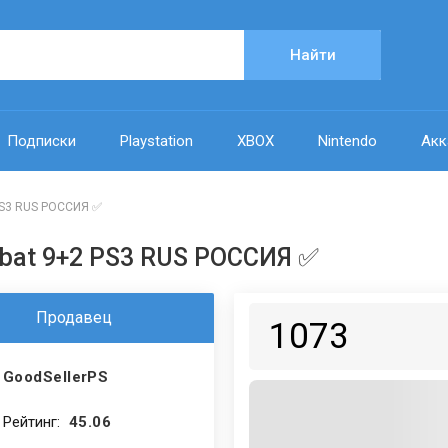
Найти
Подписки
Playstation
XBOX
Nintendo
Акк
 PS3 RUS РОССИЯ ✅
mbat 9+2 PS3 RUS РОССИЯ ✅
Продавец
1073
GoodSellerPS
Рейтинг:
45.06