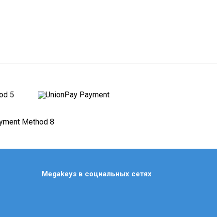
Civilization
Clair Obscur: Expedition 33
Counter Strike Ps3
Crash Bandicoot
Crimson Desert
Cronos: The New Dawn
Crysis Ps3
Crysis Ps5/4
Cuphead
Cyberpunk
Dark Souls Ps3
Dark Souls аккаунт Ps4/5
Megakeys в социальных сетях
Darksiders Ps4
Days Gone (Жизнь После)
Dead by Daylight