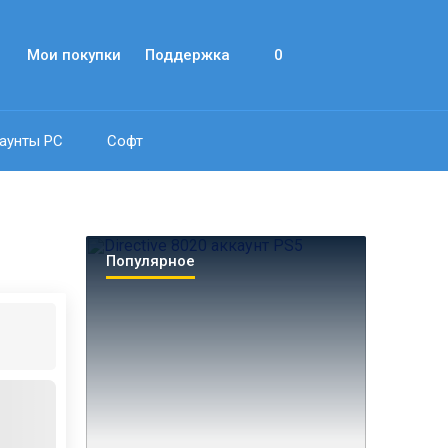
Мои покупки
Поддержка
0
аунты PC
Софт
Популярное