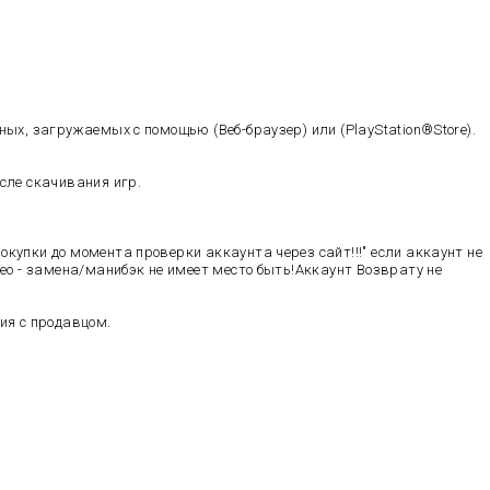
ных, загружаемых с помощью (Веб-браузер) или (PlayStation®Store).
сле скачивания игр.
купки до момента проверки аккаунта через сайт!!!" если аккаунт не
део - замена/манибэк не имеет место быть!Аккаунт Возврату не
ия с продавцом.