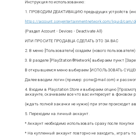
Инструкция по использованию:
1. ПРОВОДИМ ДЕАКТИВАЦИЮ предыдущих устройств (ино
https://account.sonyentertainmentnetwork.com/liquid/cam/d
(Раздел Account - Devices - Deactivate All)
ИЛИ ПРОСИТЕ ПРОДАВЦА СДЕЛАТЬ ЭТО ЗА ВАС
2. В меню [Пользователи] создаём (нового пользователя
3. В разделе [PlayStation®Network] выбираем пункт [Зар
В открывшемся меню выбираем [ИСПОЛЬЗОВАТЬ СУЩЕСТ
Далее вводим логин (пример: psnw@mail.com) и password
4. Входим в Playstation Store и выбираем опцию [Просмо
аккаунте, скачиваем все что вас интересует в фоновом 
(ждать полной закачки не нужно) при этом происходит а
5. Переходим на личный аккаунт.
* Аккаунт необходимо использовать сразу после покупки
* На купленный аккаунт повторно не заходить, играть то