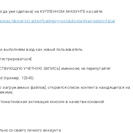
гда уже сделана) на КУПЛЕННОМ АККАУНТЕ на сайте:
evices/device-list.action?category=psn&displayNavigation=false
) и выполняем вход как новый пользователь.
егистрироваться]
ВУЮЩУЮ УЧЕТНУЮ ЗАПИСЬ] именно её, не перепутайте!
 (пример: 12345).
тр загружаемых файлов], откроется список контента находящегося на
режиме,
втоматическая активация консоли в качестве основной.
лько со своего личного аккаунта