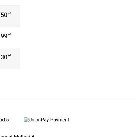
Civilization
Clair Obscur: Expedition 33
350
Counter Strike Ps3
Crash Bandicoot
399
Crimson Desert
Cronos: The New Dawn
330
Crysis Ps3
Crysis Ps5/4
Cuphead
Cyberpunk
Dark Souls Ps3
Dark Souls аккаунт Ps4/5
Darksiders Ps4
Days Gone (Жизнь После)
Dead by Daylight