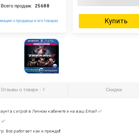
Всего продаж:
25688
Купить
мация о продавце и его товарах
Отзывы
о товаре
- 1
Скидки
унта с игрой в Личном кабинете и на ваш Email! ✅
h ✅
р. Всё работает как и прежде❗️