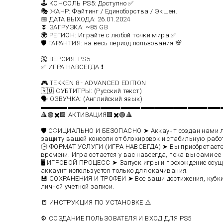
🕹️ КОНСОЛЬ PS5: Доступно ✅
🎭 ЖАНР: Файтинг / Единоборства / Экшен.
📅 ДАТА ВЫХОДА: 26.01.2024
⏬ ЗАГРУЗКА: ~85 GB
🌍 РЕГИОН: Играйте с любой точки мира ✅
🛡️ ГАРАНТИЯ: на весь период пользования 💯
📀 ВЕРСИЯ: PS5
✅ ИГРА НАВСЕГДА ❗️
🎮 TEKKEN 8 - ADVANCED EDITION
🇷🇺 СУБТИТРЫ: (Русский текст)
🗣️ ОЗВУЧКА: (Английский язык)
▬▬▬▬▬▬▬▬▬▬▬▬▬▬▬▬▬▬▬▬▬▬▬▬▬▬▬
🔺🟢✖️🟪 АКТИВАЦИЯ🟪✖️🟢🔺
🛡️ ОФИЦИАЛЬНО И БЕЗОПАСНО ➤ Аккаунт создан нами ли
защиту вашей консоли от блокировок и стабильную рабо
🕒 ФОРМАТ УСЛУГИ (ИГРА НАВСЕГДА) ➤ Вы приобретаете 
времени. Игра остается у вас навсегда, пока вы сами ее 
🖥️ ИГРОВОЙ ПРОЦЕСС ➤ Запуск игры и прохождение осущ
аккаунт используется только для скачивания.
💾 СОХРАНЕНИЯ И ТРОФЕИ ➤ Все ваши достижения, кубки
личной учетной записи.
📒 ИНСТРУКЦИЯ ПО УСТАНОВКЕ ⚠️
⚙️ СОЗДАНИЕ ПОЛЬЗОВАТЕЛЯ И ВХОД ДЛЯ PS5