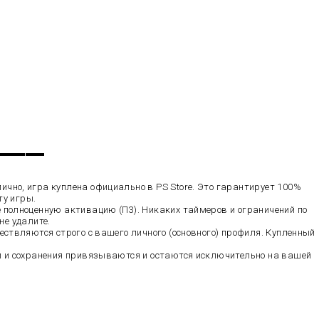
▬▬▬▬▬
чно, игра куплена официально в PS Store. Это гарантирует 100%
ту игры.
полноценную активацию (П3). Никаких таймеров и ограничений по
не удалите.
ествляются строго с вашего личного (основного) профиля. Купленный
 и сохранения привязываются и остаются исключительно на вашей