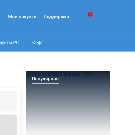
0
Мои покупки
Поддержка
аунты PC
Софт
Популярное