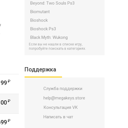
Beyond: Two Souls Ps3
Biomutant
Bioshock
у
Bioshock Ps3
—
Black Myth: Wukong
Если вы не нашли в списке игру,
Bloodborne
попробуйте поискать в категориях.
Bloodlines 2
Borderlands
Поддержка
Borderlands Ps3
Bulletstorm
199
Служба поддержки
Call of Duty Ps3
Call of Duty PS5/PS4
help@megakeys.store
100
Call of Duty: Black Ops 7
Консультация VK
Catalyst
Написать в чат
699
Child Of Light