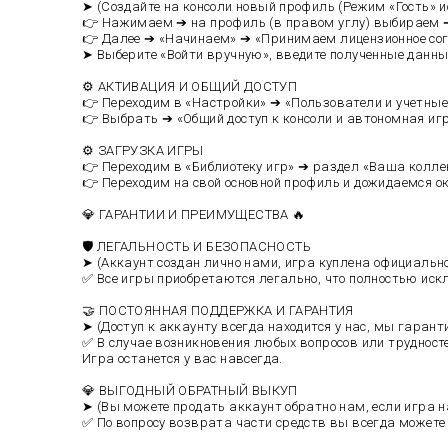
➤ (Создайте на консоли новый профиль (Режим «Гость» 
👉 Нажимаем ➔ на профиль (в правом углу) выбираем 
👉 Далее ➔ «Начинаем» ➔ «Принимаем лицензионное со
➤ Выберите «Войти вручную», введите полученные данные 
⚙️ АКТИВАЦИЯ И ОБЩИЙ ДОСТУП
👉 Переходим в «Настройки» ➔ «Пользователи и учетные
👉 Выбрать ➔ «Общий доступ к консоли и автономная и
⚙️ ЗАГРУЗКА ИГРЫ
👉 Переходим в «Библиотеку игр» ➔ раздел «Ваша колле
👉 Переходим на свой основной профиль и дожидаемся о
💎 ГАРАНТИИ И ПРЕИМУЩЕСТВА 🔥
🛡️ ЛЕГАЛЬНОСТЬ И БЕЗОПАСНОСТЬ
➤ (Аккаунт создан лично нами, игра куплена официально в
✅ Все игры приобретаются легально, что полностью иск
🤝 ПОСТОЯННАЯ ПОДДЕРЖКА И ГАРАНТИЯ
➤ (Доступ к аккаунту всегда находится у нас, мы гаранти
✅ В случае возникновения любых вопросов или трудност
Игра останется у вас навсегда.
💎 ВЫГОДНЫЙ ОБРАТНЫЙ ВЫКУП
➤ (Вы можете продать аккаунт обратно нам, если игра н
✅ По вопросу возврата части средств вы всегда можете 