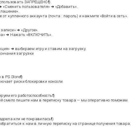
использовать ЗАПРЕЩЕНО❗️).
➔ «Сменить пользователя» ➔ «Добавить».
глашение».
от купленного аккаунта (почта : пароль) и нажмите «Войти в сеть».
 записи» ➔ «Другое».
гра» ➔ Нажать «ВКЛЮЧИТЬ».
кция» ➔ выбираем игру и ставим на загрузку.
кончания загрузки
 PS Store❗️)
лючает риски блокировки консоли.
руем его работоспособность❗️)
ей смело пишите нам в переписку товара — мы оперативно поможем.
адоела или не понравилась❗️)
обратиться к нам в личную переписку на странице получения товара