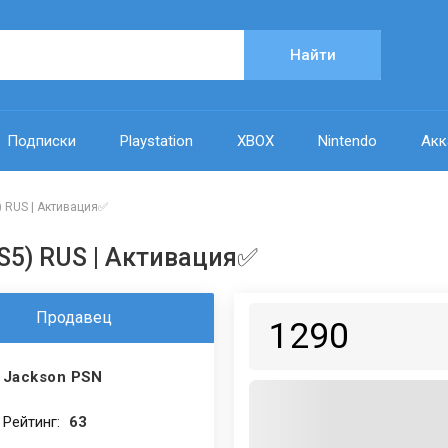
Найти
Подписки
Playstation
XBOX
Nintendo
Акк
5) RUS | Активация✅
PS5) RUS | Активация✅
Продавец
1290
Jackson PSN
Рейтинг:
63