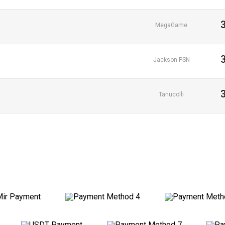
MegaGame
Jackson PSN
Tanucolli