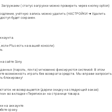
агружаем ( статус загрузки можно проверить через кнопку option)
одление, учётную запись можно удалить (НАСТРОЙКИ ➔ Удалить
доступ будет сохранен.
аккаунта.
.
 если Plus есть на вашей консоли).
ь.
а сайте Sony.
нных (пароль, почта) мгновенно фиксируются системой. В этом
ете возможность играть без возврата средств. Мы вправе запросить
ть блокировку!
статок не возвращается (дарим скидку на следующий заказ).
ки» во вкладке «Переписка» на странице товара.
ми на аккаунте.
боте сразу.