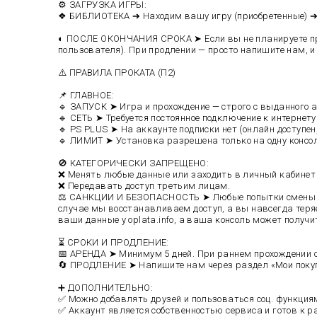
⚙️ ЗАГРУЗКА ИГРЫ:
❖ БИБЛИОТЕКА ➔ Находим вашу игру (приобретенные) ➔ З
◐ ПОСЛЕ ОКОНЧАНИЯ СРОКА ➤ Если вы не планируете пр
пользователя). При продлении — просто напишите нам, и 
⚠️ ПРАВИЛА ПРОКАТА (П2)
📌 ГЛАВНОЕ:
🔹 ЗАПУСК ➤ Игра и прохождение — строго с выданного 
🔹 СЕТЬ ➤ Требуется постоянное подключение к интернету
🔹 PS PLUS ➤ На аккаунте подписки нет (онлайн доступен,
🔹 ЛИМИТ ➤ Установка разрешена только на одну консол
🚫 КАТЕГОРИЧЕСКИ ЗАПРЕЩЕНО:
❌ Менять любые данные или заходить в личный кабинет н
❌ Передавать доступ третьим лицам.
⚖️ САНКЦИИ И БЕЗОПАСНОСТЬ ➤ Любые попытки смены да
случае мы восстанавливаем доступ, а вы навсегда теря
ваши данные у oplata.info, а ваша консоль может получи
⏳ СРОКИ И ПРОДЛЕНИЕ:
📅 АРЕНДА ➤ Минимум 5 дней. При раннем прохождении о
🔄 ПРОДЛЕНИЕ ➤ Напишите нам через раздел «Мои покуп
➕ ДОПОЛНИТЕЛЬНО:
✅ Можно добавлять друзей и пользоваться соц. функция
✅ Аккаунт является собственностью сервиса и готов к ра