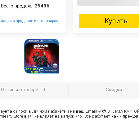
Всего продаж:
25436
Купить
мация о продавце и его товарах
Отзывы
о товаре
- 0
Скидки
унта с игрой в Личном кабинете и на ваш Email! ✅
💳 ОПЛАТА КАРТОЙ
е PS Store в РФ не влияет на запуск игр. Всё работает как и прежде! ❗