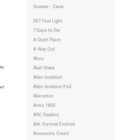
Знание - Сила
007 First Light
7 Days to Die
A Quiet Place
A Way Out
Abzu
 Вы
Alan Wake
Alien Isolation
Alien Isolation Ps3
ент
Alienation
Anno 1800
ARC Raiders
Ark: Survival Evolved
Assassin’s Creed