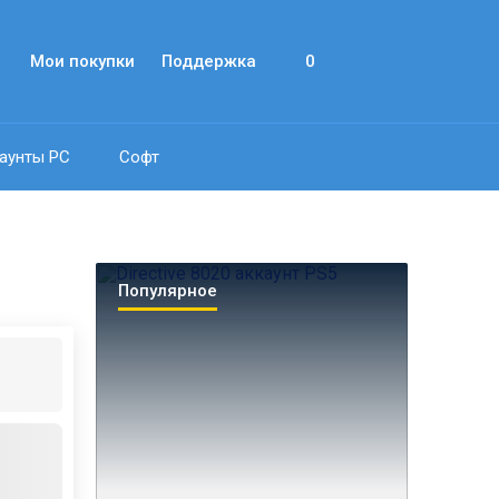
Мои покупки
Поддержка
0
аунты PC
Софт
Популярное