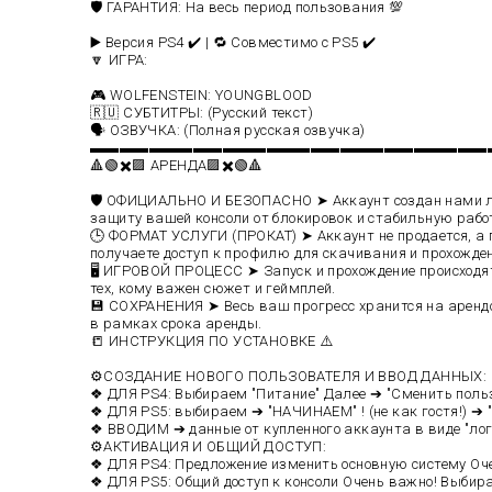
🛡️ ГАРАНТИЯ: На весь период пользования 💯
▶️ Версия PS4 ✔️ | 🔁 Совместимо с PS5 ✔️
🔽 ИГРА:
🎮 WOLFENSTEIN: YOUNGBLOOD
🇷🇺 СУБТИТРЫ: (Русский текст)
🗣️ ОЗВУЧКА: (Полная русская озвучка)
▬▬▬▬▬▬▬▬▬▬▬▬▬▬▬▬▬▬▬▬▬▬▬▬▬▬▬
🔺🟢✖️🟪 АРЕНДА🟪✖️🟢🔺
🛡️ ОФИЦИАЛЬНО И БЕЗОПАСНО ➤ Аккаунт создан нами ли
защиту вашей консоли от блокировок и стабильную рабо
🕒 ФОРМАТ УСЛУГИ (ПРОКАТ) ➤ Аккаунт не продается, а п
получаете доступ к профилю для скачивания и прохожде
🖥️ ИГРОВОЙ ПРОЦЕСС ➤ Запуск и прохождение происходя
тех, кому важен сюжет и геймплей.
💾 СОХРАНЕНИЯ ➤ Весь ваш прогресс хранится на аренд
в рамках срока аренды.
📒 ИНСТРУКЦИЯ ПО УСТАНОВКЕ ⚠️
⚙️СОЗДАНИЕ НОВОГО ПОЛЬЗОВАТЕЛЯ И ВВОД ДАННЫХ:
❖ ДЛЯ PS4: Выбираем "Питание" Далее ➔ "Сменить пользо
❖ ДЛЯ PS5: выбираем ➔ "НАЧИНАЕМ" ! (не как гостя!) ➔
❖ ВВОДИМ ➔ данные от купленного аккаунта в виде "лог
⚙️АКТИВАЦИЯ И ОБЩИЙ ДОСТУП:
❖ ДЛЯ PS4: Предложение изменить основную систему Оче
❖ ДЛЯ PS5: Общий доступ к консоли Очень важно! Выбир