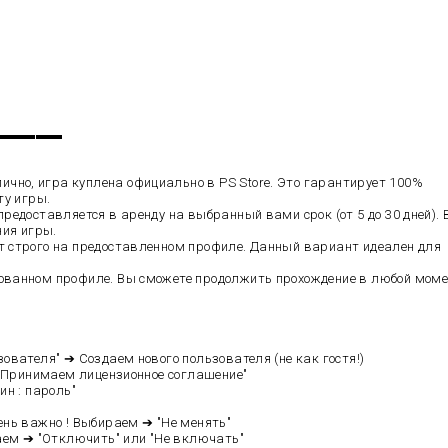
▬▬▬▬▬
чно, игра куплена официально в PS Store. Это гарантирует 100%
ту игры.
редоставляется в аренду на выбранный вами срок (от 5 до 30 дней).
ния игры.
т строго на предоставленном профиле. Данный вариант идеален для
ованном профиле. Вы сможете продолжить прохождение в любой мом
вателя" ➔ Создаем нового пользователя (не как гостя!)
 "Принимаем лицензионное соглашение"
ин : пароль"
нь важно ! Выбираем ➔ "Не менять"
аем ➔ "Отключить" или "Не включать"