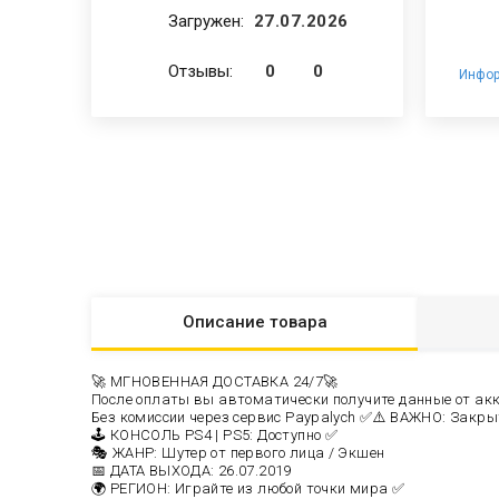
Загружен:
27.07.2026
Отзывы:
0
0
Инфор
Описание
товара
🚀 МГНОВЕННАЯ ДОСТАВКА 24/7🚀
После оплаты вы автоматически получите данные от акка
Без комиссии через сервис Paypalych ✅
⚠️ ВАЖНО: Закрыти
🕹️ КОНСОЛЬ PS4 | PS5: Доступно ✅
🎭 ЖАНР: Шутер от первого лица / Экшен
📅 ДАТА ВЫХОДА: 26.07.2019
🌍 РЕГИОН: Играйте из любой точки мира ✅