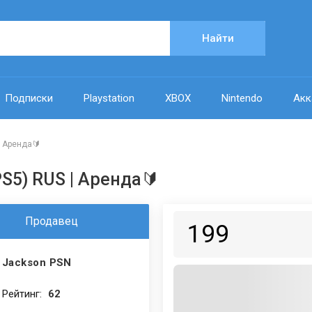
Найти
Подписки
Playstation
XBOX
Nintendo
Акк
| Аренда🔰
PS5) RUS | Аренда🔰
Продавец
199
Jackson PSN
Рейтинг:
62