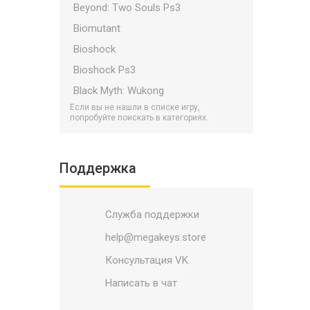
Beyond: Two Souls Ps3
Biomutant
Bioshock
Bioshock Ps3
Black Myth: Wukong
Если вы не нашли в списке игру,
Bloodborne
попробуйте поискать в категориях.
Bloodlines 2
Borderlands
Поддержка
Borderlands Ps3
Bulletstorm
Служба поддержки
Call of Duty Ps3
Call of Duty PS5/PS4
help@megakeys.store
Call of Duty: Black Ops 7
Консультация VK
Catalyst
Написать в чат
Child Of Light