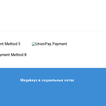
Civilization
Clair Obscur: Expedition 33
Counter Strike Ps3
Crash Bandicoot
Crimson Desert
Cronos: The New Dawn
Crysis Ps3
Crysis Ps5/4
Cuphead
Cyberpunk
Dark Souls Ps3
Megakeys в социальных сетях
Dark Souls аккаунт Ps4/5
Darksiders Ps4
Days Gone (Жизнь После)
Dead by Daylight