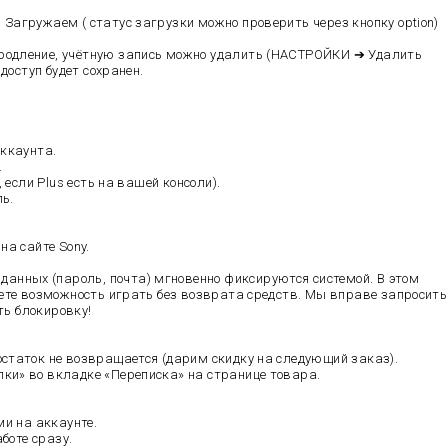
агружаем ( статус загрузки можно проверить через кнопку option)
одление, учётную запись можно удалить (НАСТРОЙКИ ➔ Удалить
доступ будет сохранен.
аккаунта.
.
 если Plus есть на вашей консоли).
ь.
а сайте Sony.
нных (пароль, почта) мгновенно фиксируются системой. В этом
ете возможность играть без возврата средств. Мы вправе запросить
ть блокировку!
статок не возвращается (дарим скидку на следующий заказ).
ки» во вкладке «Переписка» на странице товара.
ми на аккаунте.
боте сразу.