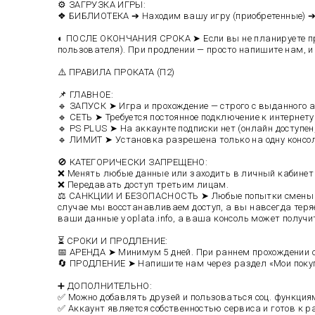
⚙️ ЗАГРУЗКА ИГРЫ:
❖ БИБЛИОТЕКА ➔ Находим вашу игру (приобретенные) ➔ З
◐ ПОСЛЕ ОКОНЧАНИЯ СРОКА ➤ Если вы не планируете пр
пользователя). При продлении — просто напишите нам, и 
⚠️ ПРАВИЛА ПРОКАТА (П2)
📌 ГЛАВНОЕ:
🔹 ЗАПУСК ➤ Игра и прохождение — строго с выданного 
🔹 СЕТЬ ➤ Требуется постоянное подключение к интернету
🔹 PS PLUS ➤ На аккаунте подписки нет (онлайн доступен,
🔹 ЛИМИТ ➤ Установка разрешена только на одну консол
🚫 КАТЕГОРИЧЕСКИ ЗАПРЕЩЕНО:
❌ Менять любые данные или заходить в личный кабинет н
❌ Передавать доступ третьим лицам.
⚖️ САНКЦИИ И БЕЗОПАСНОСТЬ ➤ Любые попытки смены да
случае мы восстанавливаем доступ, а вы навсегда теря
ваши данные у oplata.info, а ваша консоль может получи
⏳ СРОКИ И ПРОДЛЕНИЕ:
📅 АРЕНДА ➤ Минимум 5 дней. При раннем прохождении о
🔄 ПРОДЛЕНИЕ ➤ Напишите нам через раздел «Мои покуп
➕ ДОПОЛНИТЕЛЬНО:
✅ Можно добавлять друзей и пользоваться соц. функция
✅ Аккаунт является собственностью сервиса и готов к ра