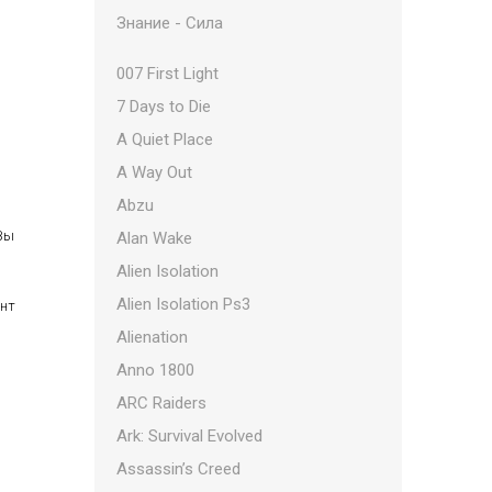
Знание - Сила
007 First Light
7 Days to Die
A Quiet Place
A Way Out
Abzu
 Вы
Alan Wake
Alien Isolation
Alien Isolation Ps3
ент
Alienation
Anno 1800
ARC Raiders
Ark: Survival Evolved
Assassin’s Creed