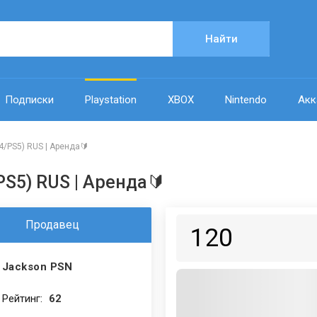
Найти
Подписки
Playstation
XBOX
Nintendo
Акк
4/PS5) RUS | Аренда🔰
/PS5) RUS | Аренда🔰
Продавец
120
Jackson PSN
Рейтинг:
62