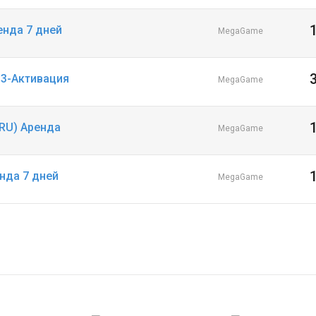
енда 7 дней
MegaGame
П3-Активация
MegaGame
/RU) Аренда
MegaGame
нда 7 дней
MegaGame