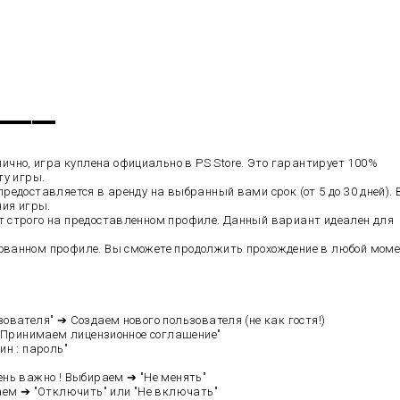
▬▬▬▬▬
чно, игра куплена официально в PS Store. Это гарантирует 100%
ту игры.
редоставляется в аренду на выбранный вами срок (от 5 до 30 дней).
ния игры.
т строго на предоставленном профиле. Данный вариант идеален для
ованном профиле. Вы сможете продолжить прохождение в любой мом
вателя" ➔ Создаем нового пользователя (не как гостя!)
 "Принимаем лицензионное соглашение"
ин : пароль"
нь важно ! Выбираем ➔ "Не менять"
аем ➔ "Отключить" или "Не включать"