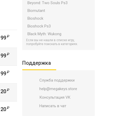
Beyond: Two Souls Ps3
Biomutant
Bioshock
Bioshock Ps3
Black Myth: Wukong
199
Если вы не нашли в списке игру,
Bloodborne
попробуйте поискать в категориях.
Bloodlines 2
199
Borderlands
Поддержка
Borderlands Ps3
199
Bulletstorm
Служба поддержки
Call of Duty Ps3
Call of Duty PS5/PS4
help@megakeys.store
120
Call of Duty: Black Ops 7
Консультация VK
Catalyst
Написать в чат
120
Child Of Light