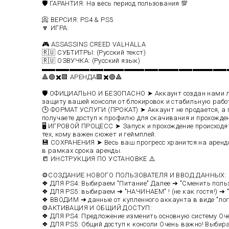
🛡️ ГАРАНТИЯ: На весь период пользования 💯
📀 ВЕРСИЯ: PS4 & PS5
🔽 ИГРА:
🎮 ASSASSINS CREED VALHALLA
🇷🇺 СУБТИТРЫ: (Русский текст)
🇷🇺 ОЗВУЧКА: (Русский язык)
▬▬▬▬▬▬▬▬▬▬▬▬▬▬▬▬▬▬▬▬▬▬▬▬▬▬▬
🔺🟢✖️🟪 АРЕНДА🟪✖️🟢🔺
🛡️ ОФИЦИАЛЬНО И БЕЗОПАСНО ➤ Аккаунт создан нами ли
защиту вашей консоли от блокировок и стабильную рабо
🕒 ФОРМАТ УСЛУГИ (ПРОКАТ) ➤ Аккаунт не продается, а п
получаете доступ к профилю для скачивания и прохожде
🖥️ ИГРОВОЙ ПРОЦЕСС ➤ Запуск и прохождение происходя
тех, кому важен сюжет и геймплей.
💾 СОХРАНЕНИЯ ➤ Весь ваш прогресс хранится на аренд
в рамках срока аренды.
📒 ИНСТРУКЦИЯ ПО УСТАНОВКЕ ⚠️
⚙️СОЗДАНИЕ НОВОГО ПОЛЬЗОВАТЕЛЯ И ВВОД ДАННЫХ:
❖ ДЛЯ PS4: Выбираем "Питание" Далее ➔ "Сменить пользо
❖ ДЛЯ PS5: выбираем ➔ "НАЧИНАЕМ" ! (не как гостя!) ➔
❖ ВВОДИМ ➔ данные от купленного аккаунта в виде "лог
⚙️АКТИВАЦИЯ И ОБЩИЙ ДОСТУП:
❖ ДЛЯ PS4: Предложение изменить основную систему Оче
❖ ДЛЯ PS5: Общий доступ к консоли Очень важно! Выбир