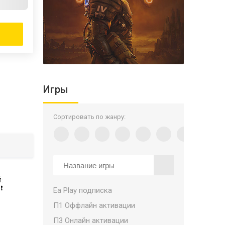
Игры
Сортировать по жанру:
:
️
Ea Play подписка
П1 Оффлайн активации
П3 Онлайн активации