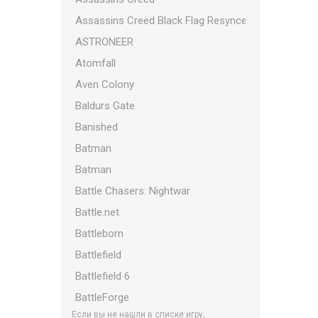
Assassins Creed Black Flag Resynced
ASTRONEER
Atomfall
Aven Colony
Baldurs Gate
Banished
Batman
Batman
Battle Chasers: Nightwar
Battle.net
Battleborn
Battlefield
Battlefield 6
BattleForge
Если вы не нашли в списке игру,