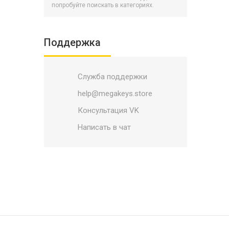
Battlerite
попробуйте поискать в категориях.
BATTLETECH
Battletoads
Поддержка
Bayonetta
Biomutant
Служба поддержки
BioShock
Black Mirror
help@megakeys.store
Blacksad: Under the Skin
Консультация VK
Blade and Soul
Написать в чат
Blasphemous
Bleeding Edge
Blizzard
Bloodlines 2
Bloodstained: Ritual of the Night
Borderlands