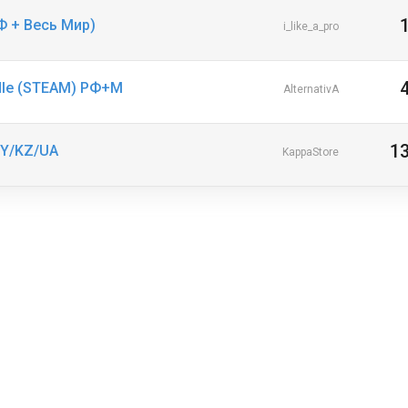
 РФ + Весь Мир)
i_like_a_pro
undle (STEAM) РФ+М
AlternativA
1
BY/KZ/UA
KappaStore