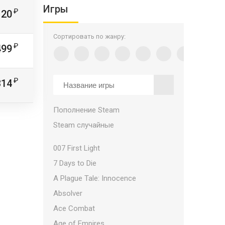
Игры
120
Сортировать по жанру:
499
314
Пополнение Steam
Steam случайные
007 First Light
7 Days to Die
A Plague Tale: Innocence
Absolver
Ace Combat
Age of Empires