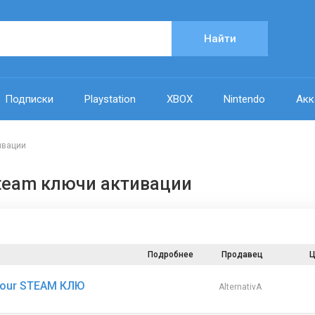
Найти
Подписки
Playstation
XBOX
Nintendo
Акк
тивации
 - Steam ключи активации
Подробнее
Продавец
Ц
s Tour STEAM КЛЮ
AlternativA