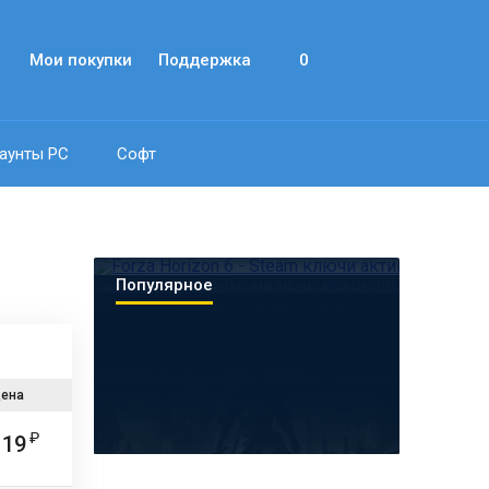
Мои покупки
Поддержка
0
аунты PC
Софт
Популярное
ена
19