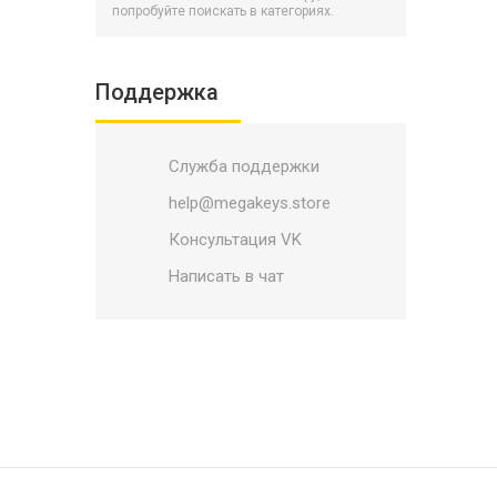
Battlerite
попробуйте поискать в категориях.
BATTLETECH
Battletoads
Поддержка
Bayonetta
Biomutant
Служба поддержки
BioShock
Black Mirror
help@megakeys.store
Blacksad: Under the Skin
Консультация VK
Blade and Soul
Написать в чат
Blasphemous
Bleeding Edge
Blizzard
Bloodlines 2
Bloodstained: Ritual of the Night
Borderlands