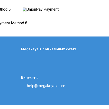
Brink
Bulletstorm
Call of Cthulhu
Call of Duty
Call of Duty: Black Ops 7
Chernobylite
Chivalry
Megakeys в социальных сетях
Cities: Skylines
Civilization
Clair Obscur: Expedition 33
Clash of Clans
Контакты
Code Vein
help@megakeys.store
Command & Conquer
Conan Exiles
Control