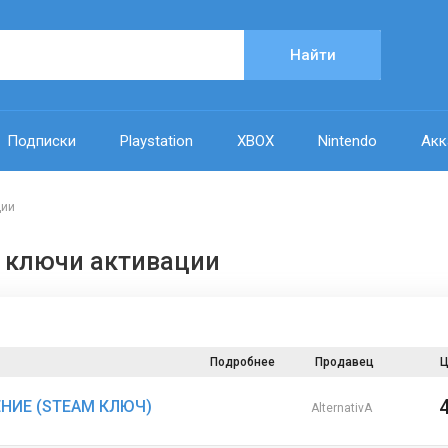
Найти
Подписки
Playstation
XBOX
Nintendo
Акк
ции
am ключи активации
Подробнее
Продавец
Ц
ЛНЕНИЕ (STEAM КЛЮЧ)
AlternativA