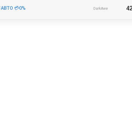
4
⚡️АВТО 💳0%
DarkAwe