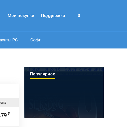
Мои покупки
Поддержка
0
аунты PC
Софт
Популярное
ена
479