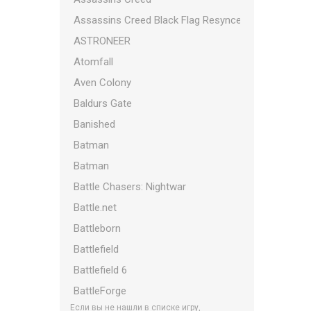
Assassins Creed Black Flag Resynced
ASTRONEER
Atomfall
Aven Colony
Baldurs Gate
Banished
Batman
Batman
Battle Chasers: Nightwar
Battle.net
Battleborn
Battlefield
Battlefield 6
BattleForge
Если вы не нашли в списке игру,