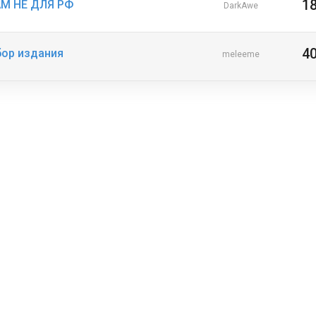
1
EAM НЕ ДЛЯ РФ
DarkAwe
4
бор издания
meleeme