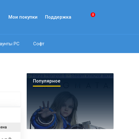
0
Мои покупки
Поддержка
аунты PC
Софт
Популярное
ена