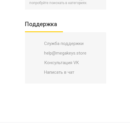
Battlerite
попробуйте поискать в категориях.
BATTLETECH
Battletoads
Поддержка
Bayonetta
Biomutant
Служба поддержки
BioShock
Black Mirror
help@megakeys.store
Blacksad: Under the Skin
Консультация VK
Blade and Soul
Написать в чат
Blasphemous
Bleeding Edge
Blizzard
Bloodlines 2
Bloodstained: Ritual of the Night
Borderlands