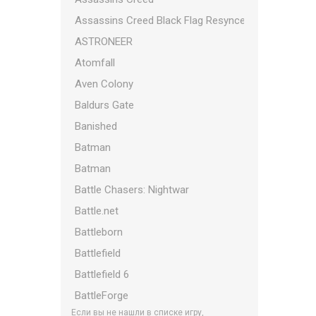
Assassins Creed Black Flag Resynced
ASTRONEER
Atomfall
Aven Colony
Baldurs Gate
Banished
Batman
Batman
Battle Chasers: Nightwar
Battle.net
Battleborn
Battlefield
Battlefield 6
BattleForge
Если вы не нашли в списке игру,