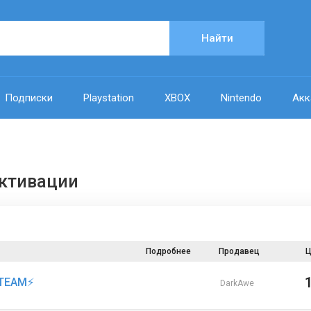
Найти
Подписки
Playstation
XBOX
Nintendo
Акк
 активации
Подробнее
Продавец
Ц
STEAM⚡️
DarkAwe