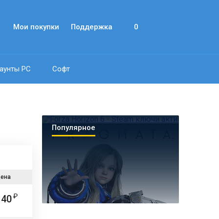
Мои покупки
Поддержка
0
аунты PC
Софт
Популярное
ена
140