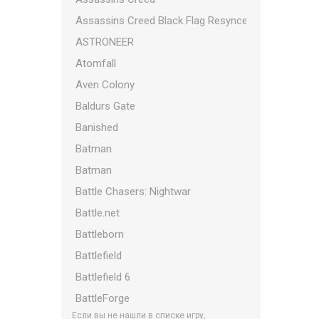
Assassins Creed Black Flag Resynced
ASTRONEER
Atomfall
Aven Colony
Baldurs Gate
Banished
Batman
Batman
Battle Chasers: Nightwar
Battle.net
Battleborn
Battlefield
Battlefield 6
BattleForge
Если вы не нашли в списке игру,