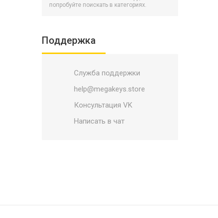
Battlerite
попробуйте поискать в категориях.
BATTLETECH
Battletoads
Поддержка
Bayonetta
Biomutant
Служба поддержки
BioShock
Black Mirror
help@megakeys.store
Blacksad: Under the Skin
Консультация VK
Blade and Soul
Написать в чат
Blasphemous
Bleeding Edge
Blizzard
Bloodlines 2
Bloodstained: Ritual of the Night
Borderlands