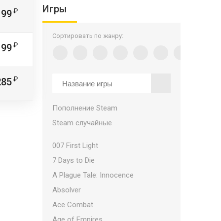
Игры
199
Сортировать по жанру:
199
285
Пополнение Steam
Steam случайные
007 First Light
7 Days to Die
A Plague Tale: Innocence
Absolver
Ace Combat
Age of Empires