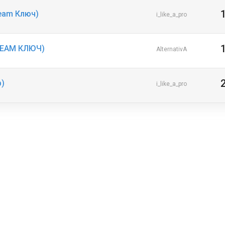
Steam Ключ)
i_like_a_pro
(STEAM КЛЮЧ)
AlternativA
р)
i_like_a_pro