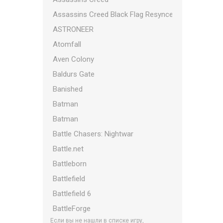
Assassins Creed Black Flag Resynced
ASTRONEER
Atomfall
Aven Colony
Baldurs Gate
Banished
Batman
Batman
Battle Chasers: Nightwar
Battle.net
Battleborn
Battlefield
Battlefield 6
BattleForge
Если вы не нашли в списке игру,