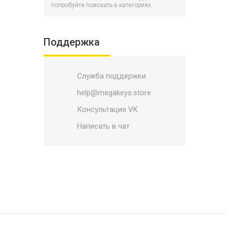
Battlerite
попробуйте поискать в категориях.
BATTLETECH
Battletoads
Поддержка
Bayonetta
Biomutant
Служба поддержки
BioShock
Black Mirror
help@megakeys.store
Blacksad: Under the Skin
Консультация VK
Blade and Soul
Написать в чат
Blasphemous
Bleeding Edge
Blizzard
Bloodlines 2
Bloodstained: Ritual of the Night
Borderlands