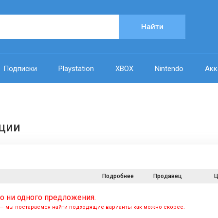
Найти
Подписки
Playstation
XBOX
Nintendo
Акк
ации
Подробнее
Продавец
Ц
о ни одного предложения.
т — мы постараемся найти подходящие варианты как можно скорее.