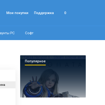
Мои покупки
Поддержка
0
аунты PC
Софт
Популярное
ена