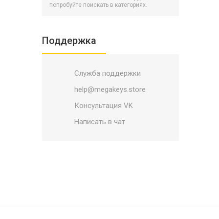
Battlerite
попробуйте поискать в категориях.
BATTLETECH
Battletoads
Поддержка
Bayonetta
Biomutant
Служба поддержки
BioShock
Black Mirror
help@megakeys.store
Blacksad: Under the Skin
Консультация VK
Blade and Soul
Написать в чат
Blasphemous
Bleeding Edge
Blizzard
Bloodlines 2
Bloodstained: Ritual of the Night
Borderlands