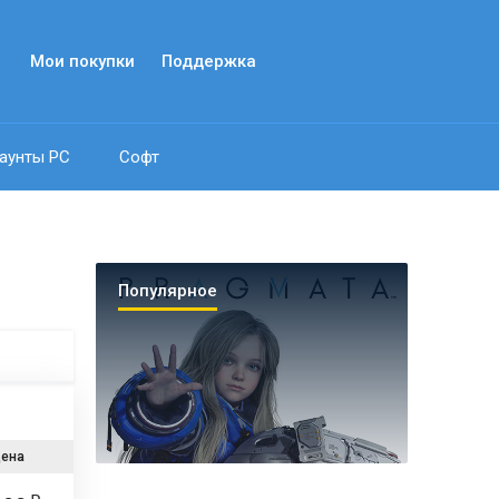
Мои покупки
Поддержка
аунты PC
Софт
Популярное
ена