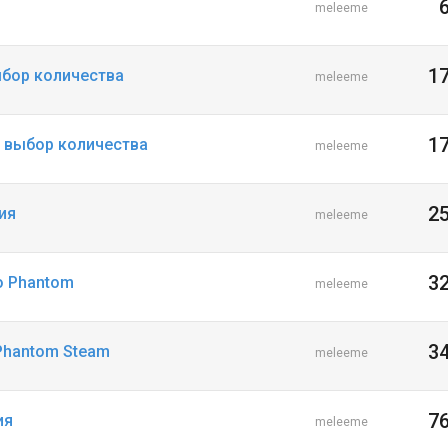
meleeme
1
ыбор количества
meleeme
1
 + выбор количества
meleeme
2
ия
meleeme
3
до Phantom
meleeme
3
 Phantom Steam
meleeme
7
ия
meleeme