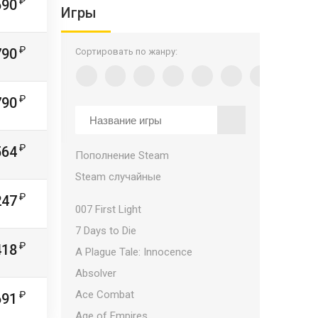
690
Игры
790
Сортировать по жанру:
790
564
Пополнение Steam
Steam случайные
247
007 First Light
7 Days to Die
418
A Plague Tale: Innocence
Absolver
Ace Combat
691
Age of Empires