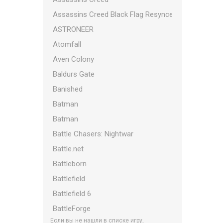
Assassins Creed Black Flag Resynced
ASTRONEER
Atomfall
Aven Colony
Baldurs Gate
Banished
Batman
Batman
Battle Chasers: Nightwar
Battle.net
Battleborn
Battlefield
Battlefield 6
BattleForge
Если вы не нашли в списке игру,